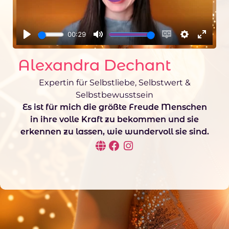
Play
00:29
Play
Mute
Enable captions
Settings
Enter f
Alexandra Dechant
Expertin für Selbstliebe, Selbstwert &
Selbstbewusstsein
Es ist für mich die größte Freude Menschen
in ihre volle Kraft zu bekommen und sie
erkennen zu lassen, wie wundervoll sie sind.