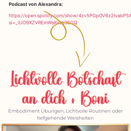
Podcast von Alexandra:
https://open.spotify.com/show/4zv5PGpOV6z2IvabP
si=_iUO9XZVREmWsKottj3SGQ
Lichtvolle Botschaft
an dich + Boni
Embodiment Übungen, Lichtvolle Routinen oder
tiefgehende Weisheiten